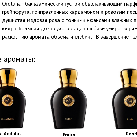
Oroluna - бальзамический густой обволакивающий парф
грейпфрута, приправленных кардамоном и розовым перц
душистая медовая роза с тонкими нюансами влажных па
кедра. Большая доза сухого ладана в базе умиротворя
раскрытию аромата объема и глубины. В завершение - эл
е ароматы:
Al Andalus
Rand
Emiro